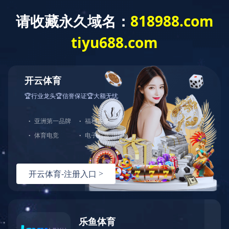
乐动网站网页版
修复系列
通用型流动树脂