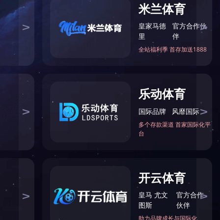
一页
末页