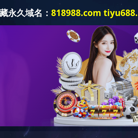
动online（中国）
ATERIAL CO.,LTD
品中心
乐动网站网页版
招贤纳士
防伪鉴别
动态