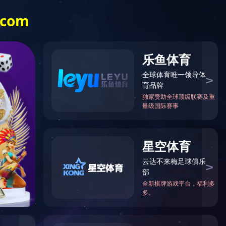
搜 索
咨询电话：027-87267909
乐动网站网页版-乐动online（中国）