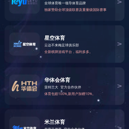
公司动态
行业动态
乐动网站网页版-乐动online（中国）
乐动网站网页版-乐动online（中国）
电话：027-87267909
邮箱：goldent2010@126.com
地址：武汉市江夏区庙山大道9号东湖高新产业创新基地13#厂房
501室
地址：武汉市江夏区庙山大道9号东湖高新产业创新基地13#厂房501室 电话：
027-87267909 邮箱：goldent2010@126.com