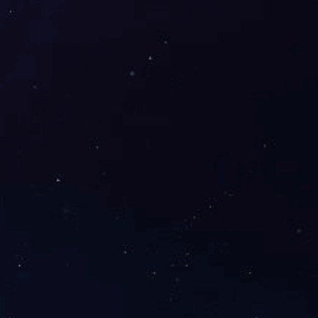
下一条：
MTA PLUS口腔抑菌膏