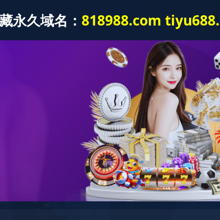
动online（中国）
ATERIAL CO.,LTD
品中心
乐动网站网页版
招贤纳士
防伪鉴别
治疗系列